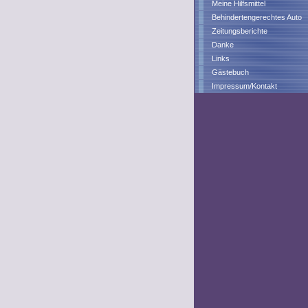
Meine Hilfsmittel
Behindertengerechtes Auto
Zeitungsberichte
Danke
Links
Gästebuch
Impressum/Kontakt