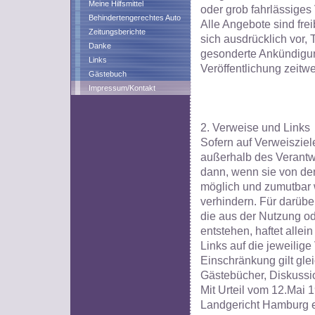
Meine Hilfsmittel
oder grob fahrlässiges 
Behindertengerechtes Auto
Alle Angebote sind fre
Zeitungsberichte
sich ausdrücklich vor,
Danke
gesonderte Ankündigun
Links
Veröffentlichung zeitwe
Gästebuch
Impressum/Kontakt
2. Verweise und Links
Sofern auf Verweisziele
außerhalb des Verantwo
dann, wenn sie von de
möglich und zumutbar w
verhindern. Für darüb
die aus der Nutzung od
entstehen, haftet allein
Links auf die jeweilige
Einschränkung gilt gle
Gästebücher, Diskussio
Mit Urteil vom 12.Mai 1
Landgericht Hamburg e