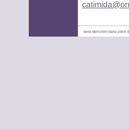
catimida@on
www.sternchen-dana-joline.de