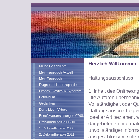
Herzlich Willkommen
Meine Geschichte
Mein Tagebuch Aktuell
Haftungsausschluss
Mein Tagebuch
Diagnose Lissenzephalie
1. Inhalt des Onlinean
Lennox-Gasteaux-Syndrom
Die Autoren übernehmen 
Fotoalbum
Vollständigkeit oder Qu
Gedanken
Dana Live - Videos
Haftungsansprüche gege
Benefizveranstaltungen 07/08
ideeller Art beziehen,
Umbauarbeiten 2009/10
dargebotenen Informati
1. Delphintherapie 2009
unvollständiger Inform
2. Delphintherapie 2011
ausgeschlossen, sofern