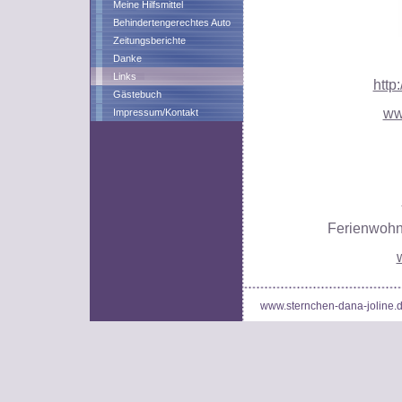
Meine Hilfsmittel
Behindertengerechtes Auto
Zeitungsberichte
Danke
Links
http
Gästebuch
ww
Impressum/Kontakt
Ferienwohn
www.sternchen-dana-joline.de