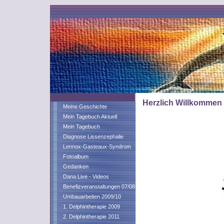
Herzlich Willkommen
Meine Geschichte
Mein Tagebuch Aktuell
Mein Tagebuch
Diagnose Lissenzephalie
Lennox-Gasteaux-Syndrom
Fotoalbum
Gedanken
Dana Live - Videos
Benefizveranstaltungen 07/08
Umbauarbeiten 2009/10
1. Delphintherapie 2009
2. Delphintherapie 2011